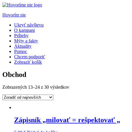
Hovorím nie
Ukryť návštevu
O kampani
Príbehy
Mýty a fakty
Aktuality
Pomoc
Chcem podporiť
Zobraziť košík
Obchod
Zobrazených 13–24 z 30 výsledkov
Zápisník „milovať = rešpektovať „