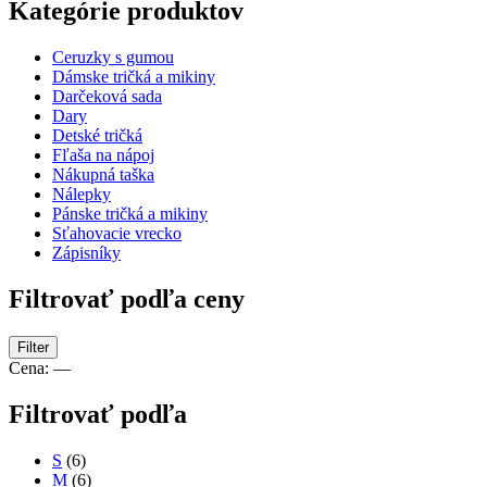
Kategórie produktov
Ceruzky s gumou
Dámske tričká a mikiny
Darčeková sada
Dary
Detské tričká
Fľaša na nápoj
Nákupná taška
Nálepky
Pánske tričká a mikiny
Sťahovacie vrecko
Zápisníky
Filtrovať podľa ceny
Filter
Cena:
—
Filtrovať podľa
S
(6)
M
(6)