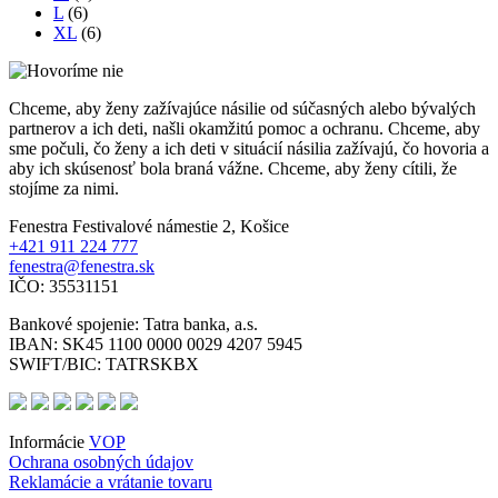
L
(6)
XL
(6)
Chceme, aby ženy zažívajúce násilie od súčasných alebo bývalých
partnerov a ich deti, našli okamžitú pomoc a ochranu. Chceme, aby
sme počuli, čo ženy a ich deti v situácií násilia zažívajú, čo hovoria a
aby ich skúsenosť bola braná vážne. Chceme, aby ženy cítili, že
stojíme za nimi.
Fenestra
Festivalové námestie 2, Košice
+421 911 224 777
fenestra@fenestra.sk
IČO: 35531151
Bankové spojenie:
Tatra banka, a.s.
IBAN: SK45 1100 0000 0029 4207 5945
SWIFT/BIC: TATRSKBX
Informácie
VOP
Ochrana osobných údajov
Reklamácie a vrátanie tovaru