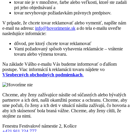
tovar nie je v množstve, farbe alebo veľkosti, ktoré ste zadali
pri jeho objednávaní a
tovar nevyhovuje požiadavkám právnych predpisov.
V prípade, že chcete tovar reklamovať alebo vymeniť, napíšte nám
e-mail na adresu:
info@hovorimenie.sk
a do tela e-mailu uveďte
nasledujúce informácie:
dôvod, pre ktorý chcete tovar reklamovať
Vami požadovaný spôsob vybavenia reklamácie – vrátenie
tovaru alebo výmena tovaru.
Na základe Vášho e-mailu Vás budeme informovať o ďalšom
postupe. Viac informácií k reklamácii tovaru nájdete vo
Všeobecných obchodných podmienkach
.
Chceme, aby ženy zažívajúce násilie od súčasných alebo bývalých
partnerov a ich deti, našli okamžitú pomoc a ochranu. Chceme, aby
sme počuli, čo ženy a ich deti v situácií násilia zažívajú, čo hovoria a
aby ich skúsenosť bola braná vážne. Chceme, aby ženy cítili, že
stojíme za nimi.
Fenestra
Festivalové námestie 2, Košice
+421 911 224 777