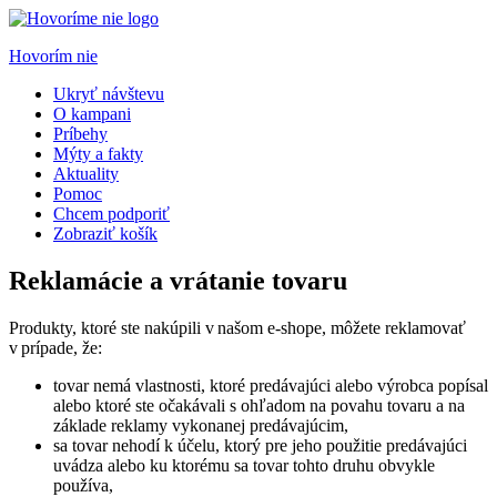
Hovorím nie
Ukryť návštevu
O kampani
Príbehy
Mýty a fakty
Aktuality
Pomoc
Chcem podporiť
Zobraziť košík
Reklamácie a vrátanie tovaru
Produkty, ktoré ste nakúpili v našom e-shope, môžete reklamovať
v prípade, že:
tovar nemá vlastnosti, ktoré predávajúci alebo výrobca popísal
alebo ktoré ste očakávali s ohľadom na povahu tovaru a na
základe reklamy vykonanej predávajúcim,
sa tovar nehodí k účelu, ktorý pre jeho použitie predávajúci
uvádza alebo ku ktorému sa tovar tohto druhu obvykle
používa,