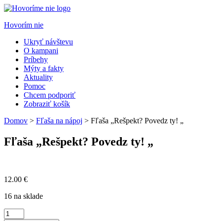
Hovorím nie
Ukryť návštevu
O kampani
Príbehy
Mýty a fakty
Aktuality
Pomoc
Chcem podporiť
Zobraziť košík
Domov
>
Fľaša na nápoj
> Fľaša „Rešpekt? Povedz ty! „
Fľaša „Rešpekt? Povedz ty! „
12.00
€
16 na sklade
množstvo