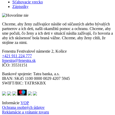
Sťahovacie vrecko
Zápisníky
Chceme, aby ženy zažívajúce násilie od súčasných alebo bývalých
partnerov a ich deti, našli okamžitú pomoc a ochranu. Chceme, aby
sme počuli, čo ženy a ich deti v situácií násilia zažívajú, čo hovoria a
aby ich skúsenosť bola braná vážne. Chceme, aby ženy cítili, že
stojíme za nimi.
Fenestra
Festivalové námestie 2, Košice
+421 911 224 777
fenestra@fenestra.sk
IČO: 35531151
Bankové spojenie:
Tatra banka, a.s.
IBAN: SK45 1100 0000 0029 4207 5945
SWIFT/BIC: TATRSKBX
Informácie
VOP
Ochrana osobných údajov
Reklamácie a vrátanie tovaru