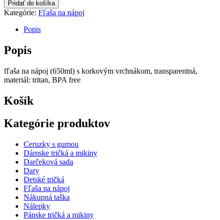
Fľaša
Pridať do košíka
"Rešpekt?
Kategórie:
Fľaša na nápoj
Povedz
ty!
Popis
"
Popis
fľaša na nápoj (650ml) s korkovým vrchnákom, transparentná,
materiál: tritan, BPA free
Košík
Kategórie produktov
Ceruzky s gumou
Dámske tričká a mikiny
Darčeková sada
Dary
Detské tričká
Fľaša na nápoj
Nákupná taška
Nálepky
Pánske tričká a mikiny